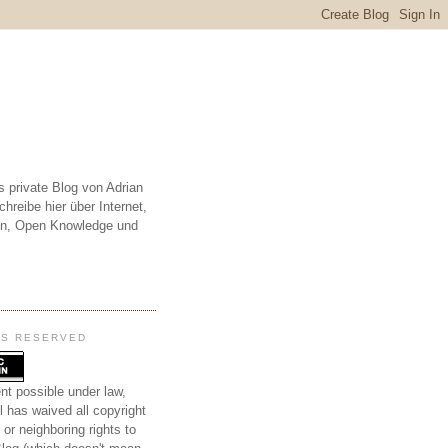
s private Blog von Adrian
chreibe hier über Internet,
en, Open Knowledge und
TS RESERVED
nt possible under law,
l has waived all copyright
 or neighboring rights to