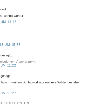
esagt…
's, wenn's wehtut.
 UM 14:16
gt…
15 UM 15:56
 gesagt…
wurde vom Autor entfernt.
 UM 11:22
 gesagt…
h falsch, weil ein Schlagwort aus mehrere Wörter bestehen
 UM 11:27
ÖFFENTLICHEN