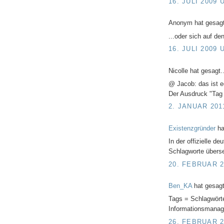
16. JULI 2009 
Anonym hat gesa
...oder sich auf d
16. JULI 2009 
Nicolle hat gesagt
@ Jacob: das ist ec
Der Ausdruck "Tag 
2. JANUAR 201
Existenzgründer
ha
In der offizielle 
Schlagworte überse
20. FEBRUAR 2
Ben_KA
hat gesag
Tags = Schlagwörte
Informationsmanag
26. FEBRUAR 2