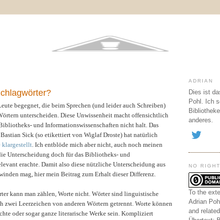
ADRIAN
chlagwörter?
Dies ist da
Pohl. Ich s
r Leute begegnet, die beim Sprechen (und leider auch Schreiben)
Bibliothek
örtern unterscheiden. Diese Unwissenheit macht offensichtlich
anderes.
Bibliotheks- und Informationswissenschaften nicht halt. Das
astian Sick (so etikettiert von Wiglaf Droste) hat natürlich
 klargestellt
. Ich entblöde mich aber nicht, auch noch meinen
die Unterscheidung doch für das Bibliotheks- und
elevant erachte.
Damit also diese nützliche Unterscheidung aus
NO RIGH
winden mag, hier mein Beitrag zum Erhalt dieser Differenz.
To the exte
ter kann man zählen, Worte nicht.
Wörter sind linguistische
Adrian Poh
rch zwei Leerzeichen von anderen Wörtern getrennt. Worte können
and related
te oder sogar ganze literarische Werke sein. Kompliziert