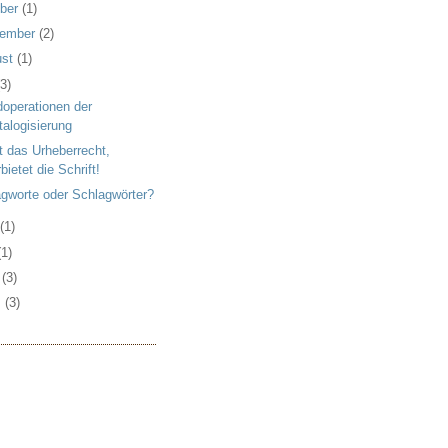
ober
(1)
tember
(2)
ust
(1)
(3)
operationen der
talogisierung
t das Urheberrecht,
bietet die Schrift!
gworte oder Schlagwörter?
i
(1)
(1)
l
(3)
z
(3)