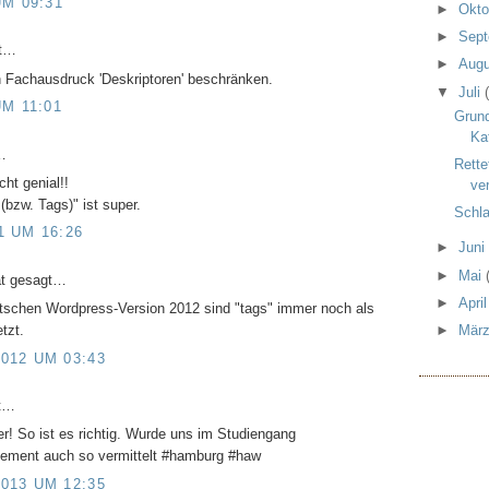
UM 09:31
►
Okt
►
Sep
gt…
►
Aug
en Fachausdruck 'Deskriptoren' beschränken.
▼
Juli
UM 11:01
Grund
Ka
…
Rette
ht genial!!
ver
(bzw. Tags)" ist super.
Schla
1 UM 16:26
►
Jun
►
Mai
t gesagt…
►
Apri
deutschen Wordpress-Version 2012 sind "tags" immer noch als
tzt.
►
Mär
012 UM 03:43
t…
r! So ist es richtig. Wurde uns im Studiengang
ement auch so vermittelt #hamburg #haw
013 UM 12:35