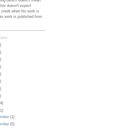
Blog
(which doesn't mean
thor doesn't expect
 credit when his work is
his work is published from
CHIV
)
)
)
)
)
)
)
)
4)
1)
ember
(1)
ember
(5)