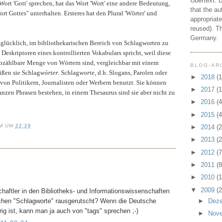
Übertext: 
Wort 'Gott'
sprechen, hat das Wort 'Wort' eine andere Bedeutung,
that the au
rt Gottes" unterhalten. Ersteres hat den Plural 'Wörter' und
appropriate
reused). T
Germany.
unglücklich, im bibliothekarischen Bereich von Schlagworten zu
Deskriptoren eines kontrollierten Vokabulars spricht, weil diese
 abzählbare Menge von Wörtern sind, vergleichbar mit einem
BLOG-AR
ißen sie Schlag
wörter
. Schlag
worte
, d.h. Slogans, Parolen oder
►
2018
(1
on Politikern, Journalisten oder Werber
n benutzt. Sie können
►
2017
(1
nzen Phrasen bestehen, in einem Thesaurus sind sie aber nicht zu
►
2016
(4
►
2015
(4
M
UM
22:29
►
2014
(2
►
2013
(2
►
2012
(7
►
2011
(8
►
2010
(1
…
▼
2009
(2
ftler in den Bibliotheks- und Informationswissenschaften
schen "Schlagworte" rausgerutscht? Wenn die Deutsche
►
Dez
ig ist, kann man ja auch von "tags" sprechen ;-)
►
Nov