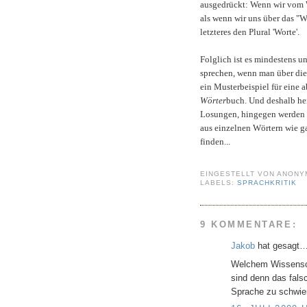
ausgedrückt: Wenn wir vom 
als wenn wir uns über das "Wo
letzteres den Plural 'Worte'.
Folglich ist es mindestens 
sprechen, wenn man über die 
ein Musterbeispiel für eine
Wörter
buch. Und deshalb he
Losungen,
hingegen werden v
aus einzelnen Wörtern wie ga
finden...
EINGESTELLT VON
ANONY
LABELS:
SPRACHKRITIK
9 KOMMENTARE:
Jakob
hat gesagt
Welchem Wissenscha
sind denn das fal
Sprache zu schwier